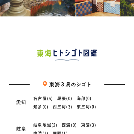
東海３県のシゴト
名古屋(5)
尾張(0)
海部(0)
愛知
知多(0)
西三河(3)
東三河(0)
岐阜地域(2)
西濃(0)
東濃(3)
岐阜
中濃(1)
飛騨(1)