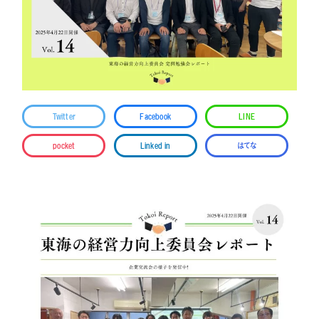
Twitter
Facebook
LINE
pocket
Linked in
はてな