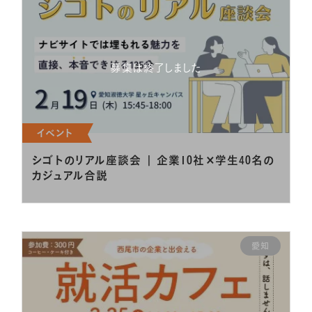
募集は終了しました
イベント
シゴトのリアル座談会 | 企業10社×学生40名の
カジュアル合説
愛知